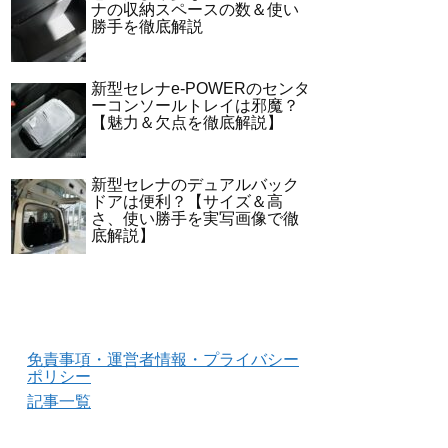
ナの収納スペースの数＆使い
勝手を徹底解説
新型セレナe-POWERのセンタ
ーコンソールトレイは邪魔？
【魅力＆欠点を徹底解説】
新型セレナのデュアルバック
ドアは便利？【サイズ＆高
さ、使い勝手を実写画像で徹
底解説】
免責事項・運営者情報・プライバシー
ポリシー
記事一覧