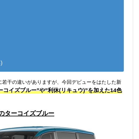
)
に若干の違いがありますが、今回デビューをはたした新
ーコイズブルー”や”利休(リキュウ)”を加えた14色
色のターコイズブルー