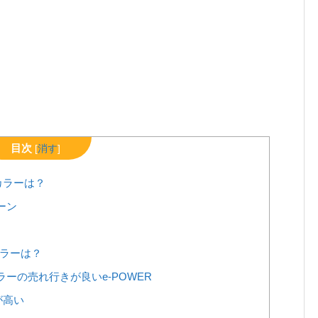
目次
[
消す
]
カラーは？
ーン
カラーは？
ーの売れ行きが良いe-POWER
が高い