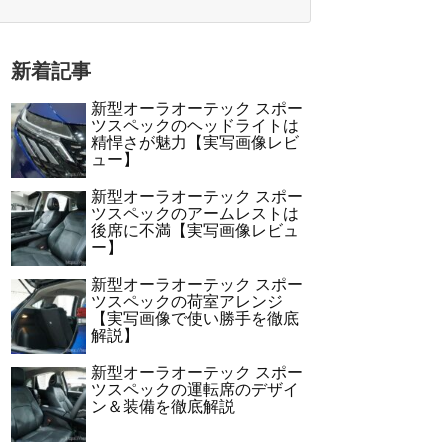
新着記事
新型オーラオーテック スポー
ツスペックのヘッドライトは
精悍さが魅力【実写画像レビ
ュー】
新型オーラオーテック スポー
ツスペックのアームレストは
後席に不満【実写画像レビュ
ー】
新型オーラオーテック スポー
ツスペックの荷室アレンジ
【実写画像で使い勝手を徹底
解説】
新型オーラオーテック スポー
ツスペックの運転席のデザイ
ン＆装備を徹底解説