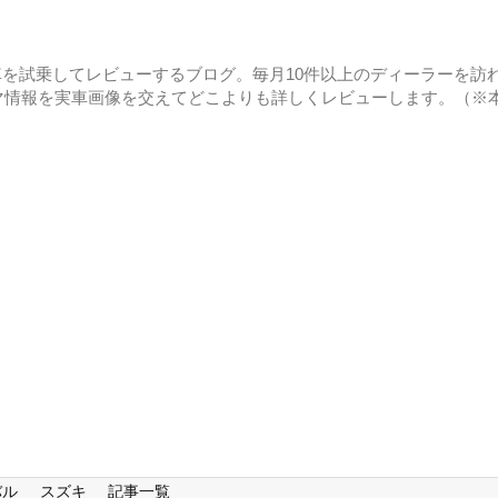
に車を試乗してレビューするブログ。毎月10件以上のディーラーを訪れ
マ情報を実車画像を交えてどこよりも詳しくレビューします。（※
バル
スズキ
記事一覧