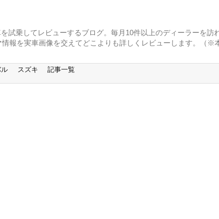
に車を試乗してレビューするブログ。毎月10件以上のディーラーを訪れ
マ情報を実車画像を交えてどこよりも詳しくレビューします。（※
バル
スズキ
記事一覧