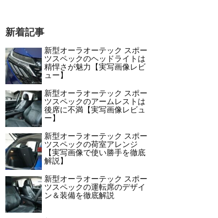
新着記事
新型オーラオーテック スポー
ツスペックのヘッドライトは
精悍さが魅力【実写画像レビ
ュー】
新型オーラオーテック スポー
ツスペックのアームレストは
後席に不満【実写画像レビュ
ー】
新型オーラオーテック スポー
ツスペックの荷室アレンジ
【実写画像で使い勝手を徹底
解説】
新型オーラオーテック スポー
ツスペックの運転席のデザイ
ン＆装備を徹底解説