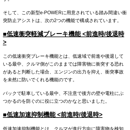
そして、この新型e-POWERに用意されている踏み間違い衝
突防止アシストは、次の2つの機能で構成されています。
■低速衝突軽減ブレーキ機能 <前進時/後退時
>
この低速衝突ブレーキ機能とは、低速域で前進や後退して
いる最中、クルマ側がこのままでは障害物に衝突する恐れ
があると判断した場合、エンジンの出力を抑え、衝突事故
を未然に防いでくれる機能のです。
バックで駐車している最中、不注意で後方の壁や電柱にぶ
つかるのを防ぐのに役に立つのかなと思いました。
■低速加速抑制機能 <前進時/後退時>
低速加速抑制機能とは、クルマが進行方向に障害物を検知