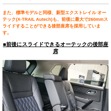
また、標準モデルと同様、新型エクストレイル オー
テック(X-TRAIL Autech)も、前後に最大で260mmス
ライドすることができる後部座席を採用していま
す。
■前後にスライドできるオーテックの後部座
席