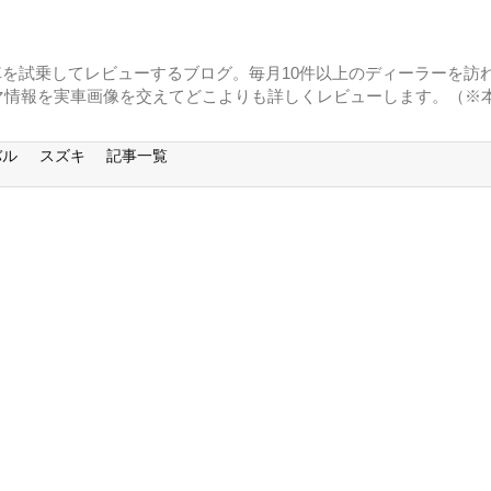
に車を試乗してレビューするブログ。毎月10件以上のディーラーを訪れ
マ情報を実車画像を交えてどこよりも詳しくレビューします。（※
バル
スズキ
記事一覧