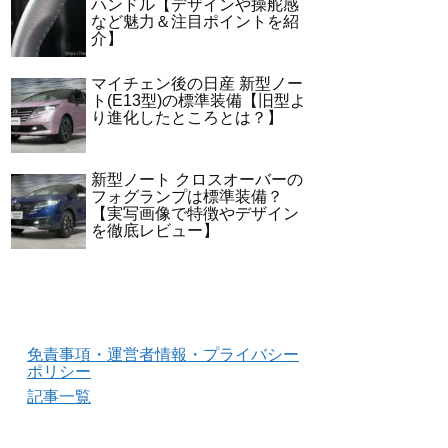
ハンドル【デザインや操舵感
など魅力＆注目ポイントを紹
介】
マイチェン後の日産 新型ノー
ト(E13型)の標準装備【旧型よ
り進化したところとは？】
新型ノート クロスオーバーの
フォグランプは標準装備？
【実写画像で特徴やデザイン
を徹底レビュー】
免責事項・運営者情報・プライバシー
ポリシー
記事一覧