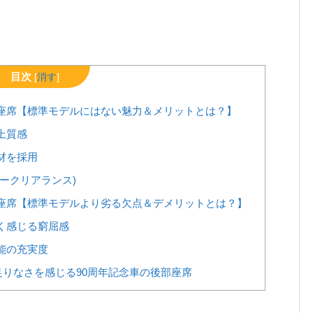
目次
[
消す
]
部座席【標準モデルにはない魅力＆メリットとは？】
上質感
材を採用
ークリアランス)
部座席【標準モデルより劣る欠点＆デメリットとは？】
く感じる窮屈感
能の充実度
りなさを感じる90周年記念車の後部座席