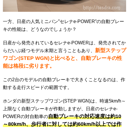
一方、日産の人気ミニバン”セレナe-POWER”の自動ブレー
キの性能は、どうなのでしょうか？
日産から発売されているセレナe-POWERは、発売されてか
新型ステップ
らだいぶ経つモデル末期と言うこともあり、
ワゴン(STEP WGN)と比べると、自動ブレーキの性
能は格段に劣ります。
この2台のモデルの自動ブレーキで大きくことなるのは、作
動する走行スピードの範囲です。
ホンダの新型ステップワゴン(STEP WGN)は、時速5km/h～
上限なく自動ブレーキが作動しますが、日産のセレナe-
自動ブレーキの対応速度は約10
POWERの対自動車の
～80km/h、歩行者に対しては約60km/h以上では作