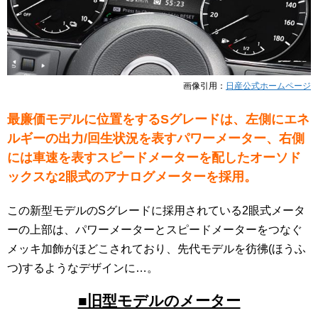
画像引用：
日産公式ホームページ
最廉価モデルに位置をするSグレードは、左側にエネ
ルギーの出力/回生状況を表すパワーメーター、右側
には車速を表すスピードメーターを配したオーソド
ックスな2眼式のアナログメーターを採用。
この新型モデルのSグレードに採用されている2眼式メータ
ーの上部は、パワーメーターとスピードメーターをつなぐ
メッキ加飾がほどこされており、先代モデルを彷彿(ほうふ
つ)するようなデザインに…。
■旧型モデルのメーター