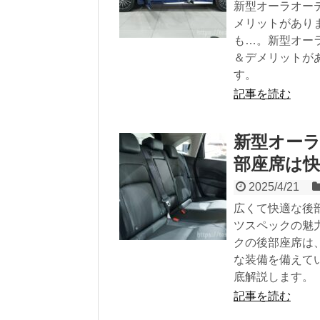
新型オーラオー
メリットがあり
も…。新型オー
＆デメリットが
す。
記事を読む
新型オーラ
部座席は快
2025/4/21
広くて快適な後
ツスペックの魅
クの後部座席は
な装備を備えて
底解説します。
記事を読む