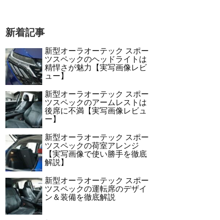
新着記事
新型オーラオーテック スポー
ツスペックのヘッドライトは
精悍さが魅力【実写画像レビ
ュー】
新型オーラオーテック スポー
ツスペックのアームレストは
後席に不満【実写画像レビュ
ー】
新型オーラオーテック スポー
ツスペックの荷室アレンジ
【実写画像で使い勝手を徹底
解説】
新型オーラオーテック スポー
ツスペックの運転席のデザイ
ン＆装備を徹底解説