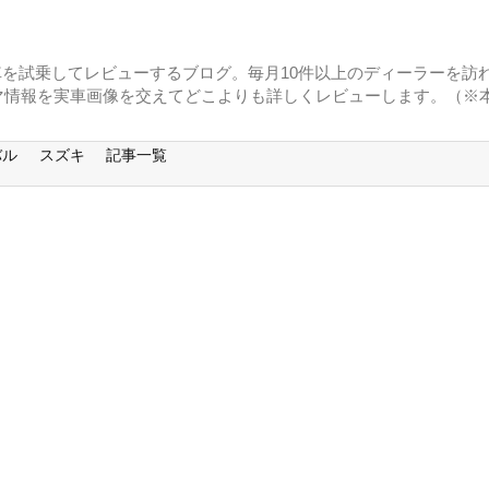
に車を試乗してレビューするブログ。毎月10件以上のディーラーを訪れ
マ情報を実車画像を交えてどこよりも詳しくレビューします。（※
バル
スズキ
記事一覧