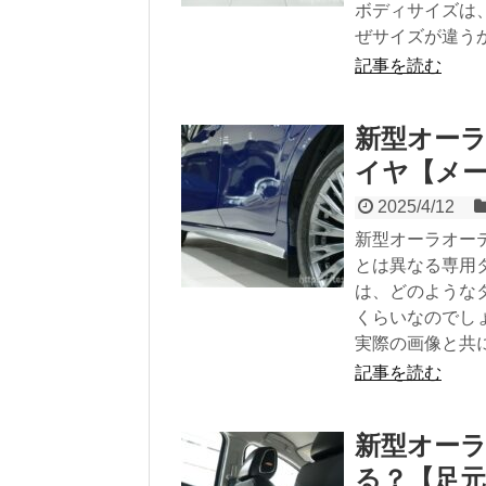
ボディサイズは
ぜサイズが違う
記事を読む
新型オーラ
イヤ【メ
2025/4/12
新型オーラオー
とは異なる専用
は、どのような
くらいなのでし
実際の画像と共
記事を読む
新型オー
る？【足