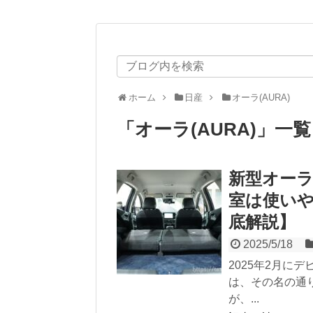
ホーム
日産
オーラ(AURA)
「
オーラ(AURA)
」
一覧
新型オーラ
室は使い
底解説】
2025/5/18
2025年2月に
は、その名の通
が、...