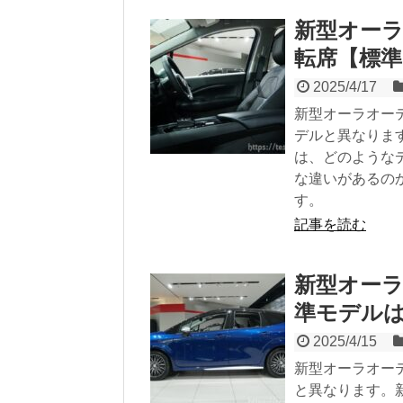
新型オーラ
転席【標
2025/4/17
新型オーラオー
デルと異なりま
は、どのような
な違いがあるの
す。
記事を読む
新型オーラ
準モデル
2025/4/15
新型オーラオー
と異なります。