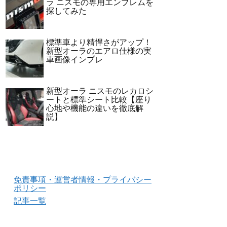
ラ ニスモの専用エンブレムを
探してみた
標準車より精悍さがアップ！
新型オーラのエアロ仕様の実
車画像インプレ
新型オーラ ニスモのレカロシ
ートと標準シート比較【座り
心地や機能の違いを徹底解
説】
免責事項・運営者情報・プライバシー
ポリシー
記事一覧