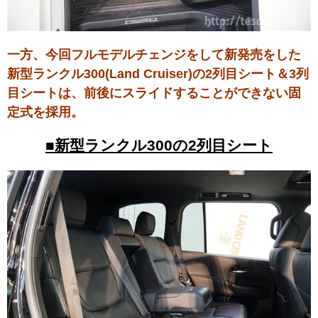
一方、今回フルモデルチェンジをして新発売をした
新型ランクル300(Land Cruiser)の2列目シート＆3列
目シートは、前後にスライドすることができない固
定式を採用。
■新型ランクル300の2列目シート