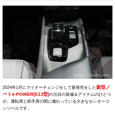
新型ノ
2024年1月にマイナーチェンジをして新発売をした
ートe-POWER(E13型)
の注目の装備＆アイテムのひとつ
が、運転席と助手席の間に備わっている大きなセンターコ
ンソールです。