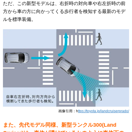
ただ、この新型モデルは、右折時の対向車や右左折時の前
方から車の方に向かってくる歩行者を検知する最新のモデ
ルを標準装備。
画像引用：h
ttps://toyota.jp/landcruiserprado/
また、先代モデル同様、新型ランクル300(Land