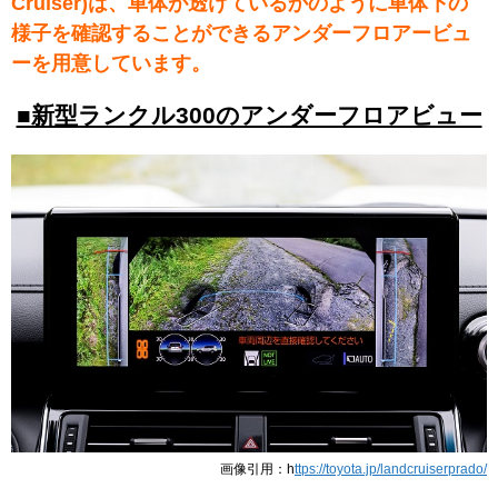
Cruiser)は、車体が透けているかのように車体下の
様子を確認することができるアンダーフロアービュ
ーを用意しています。
■新型ランクル300のアンダーフロアビュー
画像引用：h
ttps://toyota.jp/landcruiserprado/