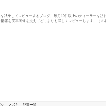
に車を試乗してレビューするブログ。毎月10件以上のディーラーを訪れ
マ情報を実車画像を交えてどこよりも詳しくレビューします。（※
バル
スズキ
記事一覧