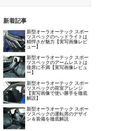
新着記事
新型オーラオーテック スポー
ツスペックのヘッドライトは
精悍さが魅力【実写画像レビ
ュー】
新型オーラオーテック スポー
ツスペックのアームレストは
後席に不満【実写画像レビュ
ー】
新型オーラオーテック スポー
ツスペックの荷室アレンジ
【実写画像で使い勝手を徹底
解説】
新型オーラオーテック スポー
ツスペックの運転席のデザイ
ン＆装備を徹底解説