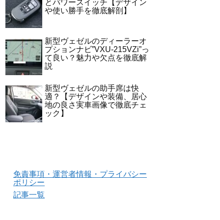
とパワースイッチ【デザイン
や使い勝手を徹底解剖】
新型ヴェゼルのディーラーオ
プションナビ”VXU-215VZi”っ
て良い？魅力や欠点を徹底解
説
新型ヴェゼルの助手席は快
適？【デザインや装備、居心
地の良さ実車画像で徹底チェ
ック】
免責事項・運営者情報・プライバシー
ポリシー
記事一覧