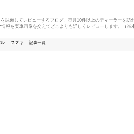
に車を試乗してレビューするブログ。毎月10件以上のディーラーを訪れ
マ情報を実車画像を交えてどこよりも詳しくレビューします。（※
バル
スズキ
記事一覧