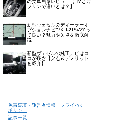
の実車画像レビュー【HVとガ
ソリンで違いとは？】
新型ヴェゼルのディーラーオ
プションナビ”VXU-215VZi”っ
て良い？魅力や欠点を徹底解
説
新型ヴェゼルの純正ナビはコ
コが残念【欠点＆デメリット
を紹介】
免責事項・運営者情報・プライバシー
ポリシー
記事一覧