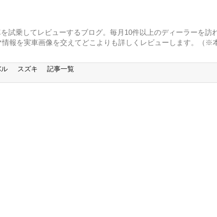
に車を試乗してレビューするブログ。毎月10件以上のディーラーを訪れ
マ情報を実車画像を交えてどこよりも詳しくレビューします。（※
バル
スズキ
記事一覧