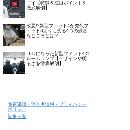
ゴイ【特徴＆注目ポイントを
徹底解剖】
改悪!?新型フィット4が先代フ
ィット3よりも劣る4つの残念
なところとは？
LEDになった新型フィット4の
ルームランプ【デザインや明
るさを徹底解剖】
免責事項・運営者情報・プライバシー
ポリシー
記事一覧