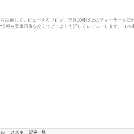
に車を試乗してレビューするブログ。毎月10件以上のディーラーを訪れ
マ情報を実車画像を交えてどこよりも詳しくレビューします。（※
バル
スズキ
記事一覧