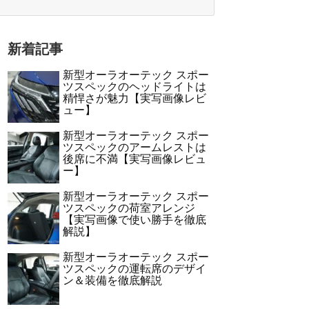
新着記事
新型オーラオーテック スポー
ツスペックのヘッドライトは
精悍さが魅力【実写画像レビ
ュー】
新型オーラオーテック スポー
ツスペックのアームレストは
後席に不満【実写画像レビュ
ー】
新型オーラオーテック スポー
ツスペックの荷室アレンジ
【実写画像で使い勝手を徹底
解説】
新型オーラオーテック スポー
ツスペックの運転席のデザイ
ン＆装備を徹底解説