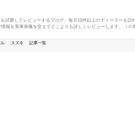
に車を試乗してレビューするブログ。毎月10件以上のディーラーを訪れ
マ情報を実車画像を交えてどこよりも詳しくレビューします。（※
バル
スズキ
記事一覧