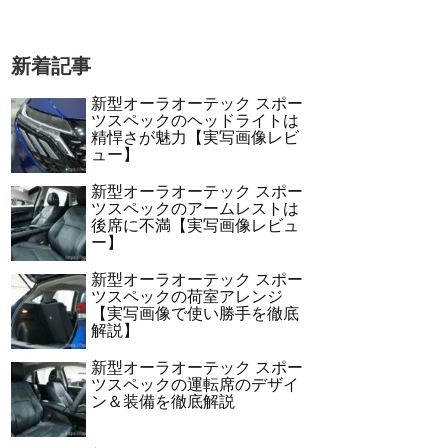
新着記事
新型オーラオーテック スポー
ツスペックのヘッドライトは
精悍さが魅力【実写画像レビ
ュー】
新型オーラオーテック スポー
ツスペックのアームレストは
後席に不満【実写画像レビュ
ー】
新型オーラオーテック スポー
ツスペックの荷室アレンジ
【実写画像で使い勝手を徹底
解説】
新型オーラオーテック スポー
ツスペックの運転席のデザイ
ン＆装備を徹底解説