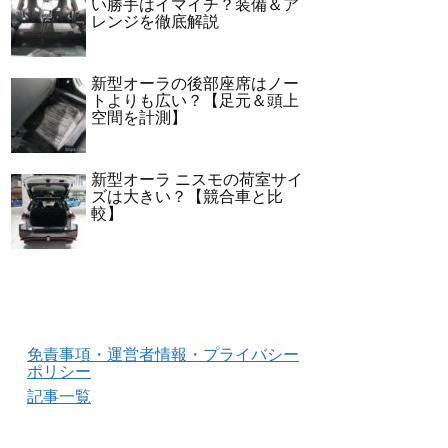
い勝手はイマイチ？装備＆ア
レンジを徹底解説
新型オーラの後部座席はノー
トよりも広い？【足元＆頭上
空間を計測】
新型オーラ ニスモの荷室サイ
ズは大きい？【競合車と比
較】
免責事項・運営者情報・プライバシー
ポリシー
記事一覧