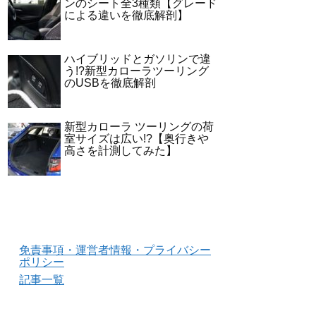
ンのシート全3種類【グレード
による違いを徹底解剖】
ハイブリッドとガソリンで違
う!?新型カローラツーリング
のUSBを徹底解剖
新型カローラ ツーリングの荷
室サイズは広い!?【奥行きや
高さを計測してみた】
免責事項・運営者情報・プライバシー
ポリシー
記事一覧