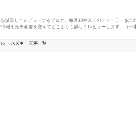
に車を試乗してレビューするブログ。毎月10件以上のディーラーを訪れ
マ情報を実車画像を交えてどこよりも詳しくレビューします。（※
バル
スズキ
記事一覧