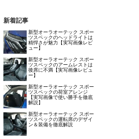
新着記事
新型オーラオーテック スポー
ツスペックのヘッドライトは
精悍さが魅力【実写画像レビ
ュー】
新型オーラオーテック スポー
ツスペックのアームレストは
後席に不満【実写画像レビュ
ー】
新型オーラオーテック スポー
ツスペックの荷室アレンジ
【実写画像で使い勝手を徹底
解説】
新型オーラオーテック スポー
ツスペックの運転席のデザイ
ン＆装備を徹底解説