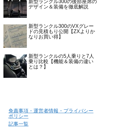
新型ランクル300の後部座席の
デザイン＆装備を徹底解説
新型ランクル300のVXグレー
ドの見積もり公開【ZXよりか
なりお買い得】
新型ランクルの5人乗りと7人
乗り比較【機能＆装備の違い
とは？】
免責事項・運営者情報・プライバシー
ポリシー
記事一覧