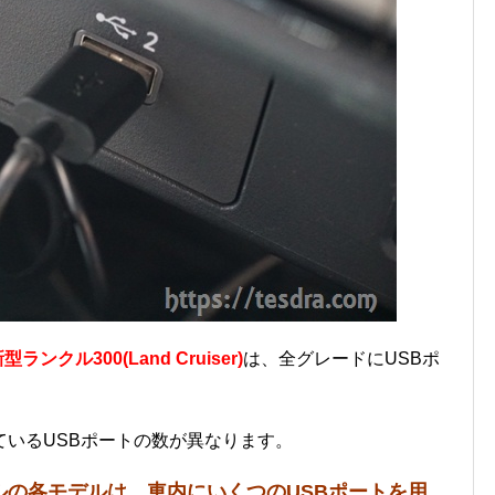
型ランクル300(Land Cruiser)
は、全グレードにUSBポ
いるUSBポートの数が異なります。
ルの各モデルは、車内にいくつのUSBポートを用