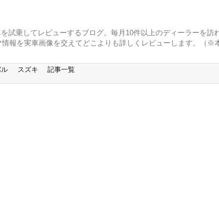
に車を試乗してレビューするブログ。毎月10件以上のディーラーを訪れ
マ情報を実車画像を交えてどこよりも詳しくレビューします。（※
バル
スズキ
記事一覧