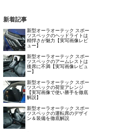
新着記事
新型オーラオーテック スポー
ツスペックのヘッドライトは
精悍さが魅力【実写画像レビ
ュー】
新型オーラオーテック スポー
ツスペックのアームレストは
後席に不満【実写画像レビュ
ー】
新型オーラオーテック スポー
ツスペックの荷室アレンジ
【実写画像で使い勝手を徹底
解説】
新型オーラオーテック スポー
ツスペックの運転席のデザイ
ン＆装備を徹底解説