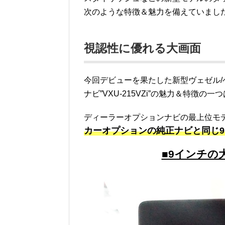
次のような特徴＆魅力を備えていまし
視認性に優れる大画面
今回デビューを果たした新型ヴェゼル/ベ
ナビ”VXU-215VZi”の魅力＆特徴の
ディーラーオプションナビの最上位モデルに
カーオプションの純正ナビと同じ
■9インチの大