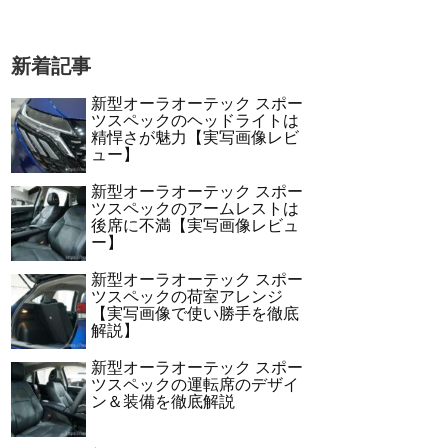
新着記事
新型オーラオーテック スポー
ツスペックのヘッドライトは
精悍さが魅力【実写画像レビ
ュー】
新型オーラオーテック スポー
ツスペックのアームレストは
後席に不満【実写画像レビュ
ー】
新型オーラオーテック スポー
ツスペックの荷室アレンジ
【実写画像で使い勝手を徹底
解説】
新型オーラオーテック スポー
ツスペックの運転席のデザイ
ン＆装備を徹底解説