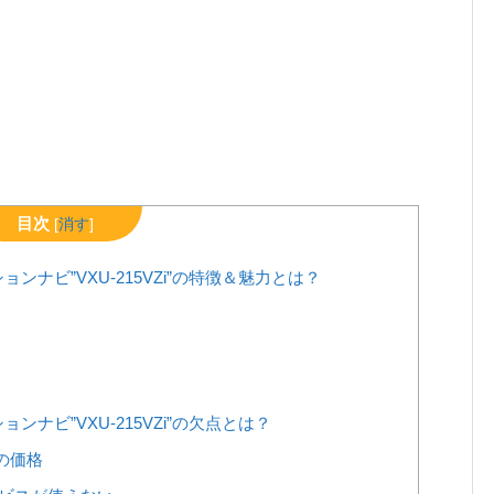
目次
[
消す
]
ナビ”VXU-215VZi”の特徴＆魅力とは？
ナビ”VXU-215VZi”の欠点とは？
の価格