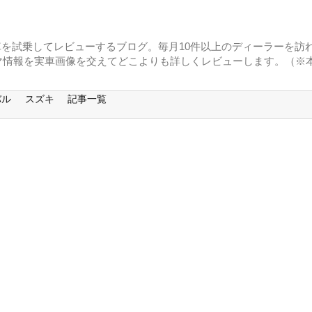
に車を試乗してレビューするブログ。毎月10件以上のディーラーを訪れ
マ情報を実車画像を交えてどこよりも詳しくレビューします。（※
バル
スズキ
記事一覧