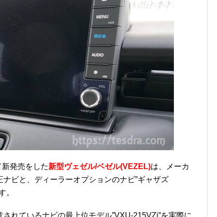
て新発売をした
新型ヴェゼル/ベゼル(VEZEL)
は、メーカ
正ナビと、ディーラーオプションのナビ”ギャザズ
ます。
れているナビの最上位モデル”VXU-215VZi”を実際に