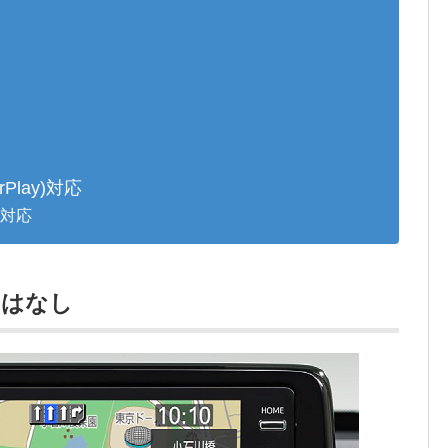
Play)対応
)対応
いはなし