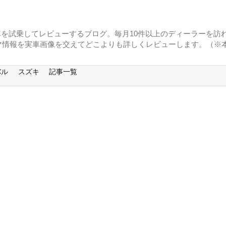
に車を試乗してレビューするブログ。毎月10件以上のディーラーを訪れ
マ情報を実車画像を交えてどこよりも詳しくレビューします。（※
バル
スズキ
記事一覧