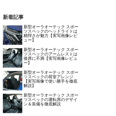
新着記事
新型オーラオーテック スポー
ツスペックのヘッドライトは
精悍さが魅力【実写画像レビ
ュー】
新型オーラオーテック スポー
ツスペックのアームレストは
後席に不満【実写画像レビュ
ー】
新型オーラオーテック スポー
ツスペックの荷室アレンジ
【実写画像で使い勝手を徹底
解説】
新型オーラオーテック スポー
ツスペックの運転席のデザイ
ン＆装備を徹底解説