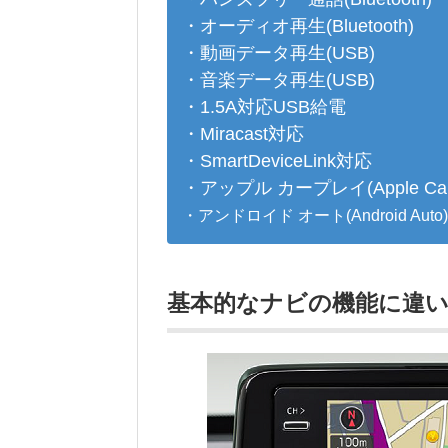
・オーディオ再生(Bluetooth)
・動画データ再生(USB)
・音楽データ再生(USB)
・1.5A対応USB給電
・Miracast対応
・SmartDeviceLink対応
・アップル カープレイ(Apple Car
・アンドロイド オート(Android Auto
基本的なナビの機能に違