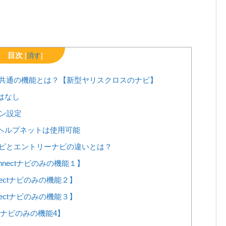
目次
[
消す
]
ーナビ共通の機能とは？【新型ヤリスクロスのナビ】
はなし
ン設定
ヘルプネットは使用可能
tナビとエントリーナビの違いとは？
nnectナビのみの機能１】
nectナビのみの機能２】
nectナビのみの機能３】
ectナビのみの機能4】