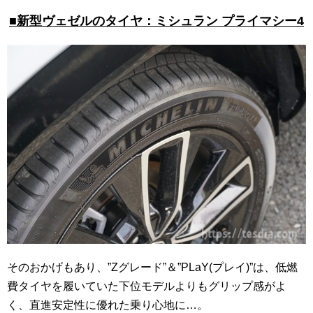
■新型ヴェゼルのタイヤ：ミシュラン プライマシー4
そのおかげもあり、”Zグレード”＆”PLaY(プレイ)”は、低燃
費タイヤを履いていた下位モデルよりもグリップ感がよ
く、直進安定性に優れた乗り心地に…。