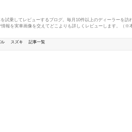
に車を試乗してレビューするブログ。毎月10件以上のディーラーを訪れ
マ情報を実車画像を交えてどこよりも詳しくレビューします。（※
バル
スズキ
記事一覧